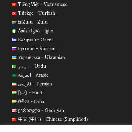
Tiếng Việt - Vietnamese
Türkçe - Turkish
isiZulu - Zulu
Ásụ̀sụ̀ Ìgbò - Igbo
Ελληνικά - Greek
Русский - Russian
Українська - Ukrainian
اردو - Urdu
العربية - Arabic
فارسی - Persian
हिन्दी - Hindi
ଓଡ଼ିଆ - Odia
ქართული - Georgian
中文 (中国) - Chinese (Simplified)
日本語 - Japanese