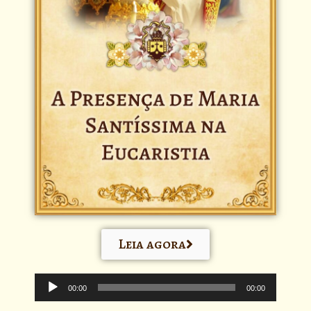
Leia agora
Tocador
de
00:00
00:00
áudio