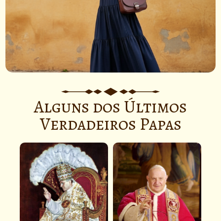
Alguns dos Últimos
Normas Palmarianas De Vestir
Verdadeiros Papas
›