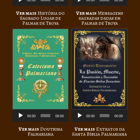
de
de
00:00
00:00
00:00
00:00
áudio
áudio
Ver mais
História do
Ver mais
Mensagens
Sagrado Lugar de
sagradas dadas em
Palmar de Troya
Palmar de Troya
Tocador
Tocador
de
de
00:00
00:00
00:00
00:00
áudio
áudio
Ver mais
Doutrina
Ver mais
Extratos da
Palmariana
Santa Bíblia Palmariana