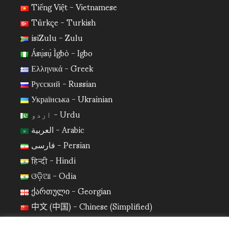
Tiếng Việt - Vietnamese
Türkçe - Turkish
isiZulu - Zulu
Ásụ̀sụ̀ Ìgbò - Igbo
Ελληνικά - Greek
Русский - Russian
Українська - Ukrainian
اردو - Urdu
العربية - Arabic
فارسی - Persian
हिन्दी - Hindi
ଓଡ଼ିଆ - Odia
ქართული - Georgian
中文 (中国) - Chinese (Simplified)
日本語 - Japanese