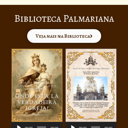
Biblioteca Palmariana
Cartas Apostólicas ›
Veja mais na Biblioteca
Tocador
Tocador