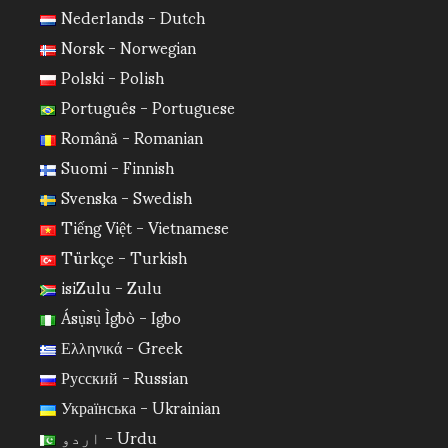
Nederlands - Dutch
Norsk - Norwegian
Polski - Polish
Português - Portuguese
Română - Romanian
Suomi - Finnish
Svenska - Swedish
Tiếng Việt - Vietnamese
Türkçe - Turkish
isiZulu - Zulu
Ásụ̀sụ̀ Ìgbò - Igbo
Ελληνικά - Greek
Русский - Russian
Українська - Ukrainian
اردو - Urdu