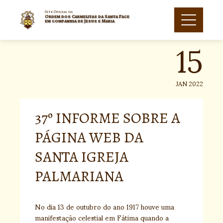
Skip
to
Site Oficial da
Ordem dos Carmelitas da Santa Face
15
content
em companhia de Jesus e Maria
JAN 2022
37º INFORME SOBRE A
PÁGINA WEB DA
SANTA IGREJA
PALMARIANA
​No dia 13 de outubro do ano 1917 houve uma
manifestação celestial em Fátima quando a