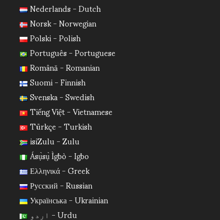
Nederlands - Dutch
Norsk - Norwegian
Polski - Polish
Português - Portuguese
Română - Romanian
Suomi - Finnish
Svenska - Swedish
Tiếng Việt - Vietnamese
Türkçe - Turkish
isiZulu - Zulu
Ásụ̀sụ̀ Ìgbò - Igbo
Ελληνικά - Greek
Русский - Russian
Українська - Ukrainian
اردو - Urdu