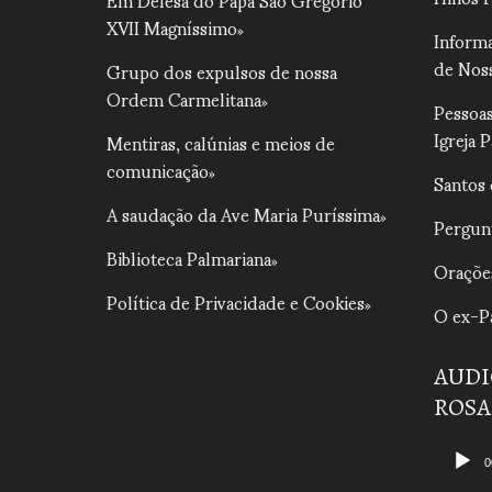
XVII Magníssimo
Informa
de Nos
Grupo dos expulsos de nossa
Ordem Carmelitana
Pessoas
Igreja 
Mentiras, calúnias e meios de
comunicação
Santos 
A saudação da Ave Maria Puríssima
Pergun
Biblioteca Palmariana
Oraçõe
Política de Privacidade e Cookies
O ex-Pa
AUDI
ROSA
Tocado
de
0