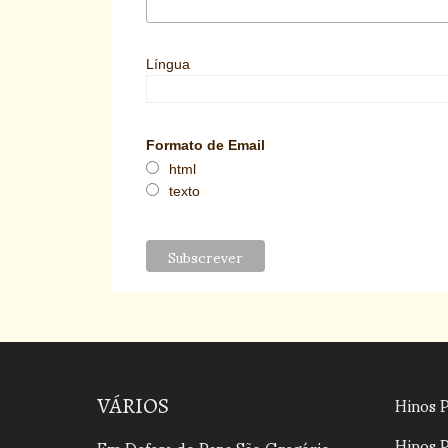
Língua
Formato de Email
html
texto
Hinos 
VÁRIOS
Hinos 
Em Defesa do Papa São Gregório