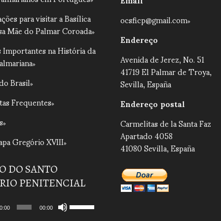
ções para visitar a Basílica
ocsficp@gmail.com
sa Mãe do Palmar Coroada
Endereço
 Importantes na História da
Avenida de Jerez, No. 51
Palmariana
41719 El Palmar de Troya,
do Brasil
Sevilla, España
tas Frequentes
Endereço postal
s
Carmelitas de la Santa Faz
Apartado 4058
pa Gregório XVIII
41080 Sevilla, España
O DO SANTO
RIO PENITENCIAL
r
Use
0:00
00:00
as