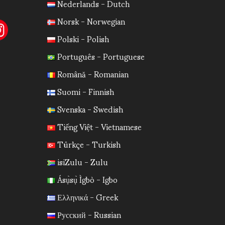
Nederlands - Dutch
Norsk - Norwegian
Polski - Polish
Português - Portuguese
Română - Romanian
Suomi - Finnish
Svenska - Swedish
Tiếng Việt - Vietnamese
Türkçe - Turkish
isiZulu - Zulu
Ásụ̀sụ̀ Ìgbò - Igbo
Ελληνικά - Greek
Русский - Russian