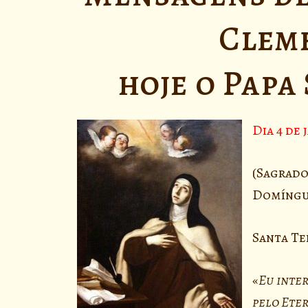
Clem
hoje o Papa
Dia 4 de 
(Sagrad
Domíngu
Santa Te
«
Eu inte
pelo Eter