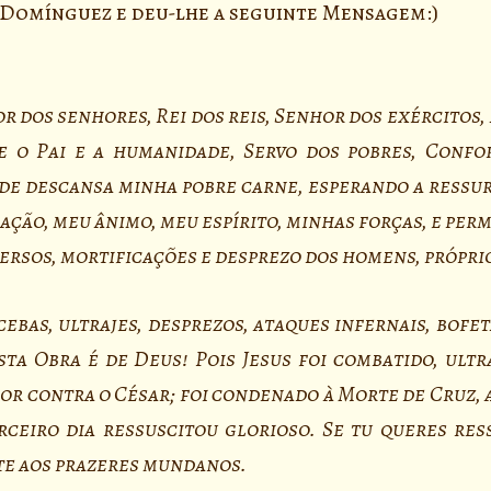
 Domínguez e deu-lhe a seguinte Mensagem:)
r dos senhores, Rei dos reis, Senhor dos exércitos,
e o Pai e a humanidade, Servo dos pobres, Confo
nde descansa minha pobre carne, esperando a ressur
ação, meu ânimo, meu espírito, minhas forças, e pe
rsos, mortificações e desprezo dos homens, próprio
bas, ultrajes, desprezos, ataques infernais, bofet
sta Obra é de Deus! Pois Jesus foi combatido, ultr
or contra o César; foi condenado à Morte de Cruz, 
rceiro dia ressuscitou glorioso. Se tu queres ress
te aos prazeres mundanos.